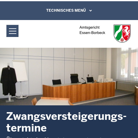
Direkt zum Inhalt
Amtsgericht Essen-Borbeck:
TECHNISCHES MENÜ
Leichte Sprache, Gebärdensprachenvideo
und Kontaktformular
Zwangsversteigerungs­termine
Zwangsversteigerungs­
termine