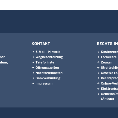
KONTAKT
RECHTS-I
E-Mail - Hinweis
Kostenrech
eher
Wegbeschreibung
Formulare
ilung
Telefonliste
Zeugen
Öffnungszeiten
Streitschl
Nachtbriefkasten
Gesetze (
Bankverbindung
Rechtspre
Impressum
Online-Ver
Elektronis
Gemeinnütz
(Antrag)