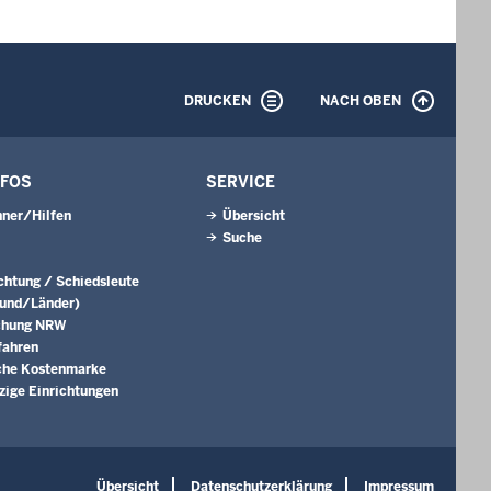
DRUCKEN
NACH OBEN
NFOS
SERVICE
ner/Hilfen
Übersicht
Suche
ichtung / Schiedsleute
Bund/Länder)
chung NRW
fahren
che Kostenmarke
ige Einrichtungen
Übersicht
Datenschutzerklärung
Impressum