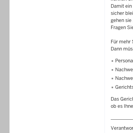
Damit ein
sicher ble
gehen sie
Fragen Si
Für mehr 
Dann müss
Persona
Nachwei
Nachwei
Gerichts
Das Geric
ob es Ihne
Verantwor