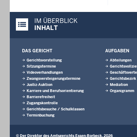
IM ÜBERBLICK
Justiz-Portal im Überblick:
INHALT
DAS GERICHT
AUFGABEN
Gerichtsvorstellung
Abteilungen
Sitzungstermine
Gerichtsvollzi
Videoverhandlungen
Geschäftsverte
Zwangsversteigerungs­termine
Gerichtsbezirk
Justiz-Auktion
Mediation
Karriere und Berufsorientierung
Organigramm
Barrierefreiheit
Zugangskontrolle
Gerichtsbesuche / Schulklassen
Terminbuchung
© Der Direktor des Amtsgerichts Essen-Borbeck, 2026