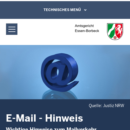
Direkt zum Inhalt
Amtsgericht Essen-Borbeck: E-Mail -
TECHNISCHES MENÜ
Leichte Sprache, Gebärdensprachenvideo
und Kontaktformular
Hinweis
Quelle: Justiz NRW
E-Mail - Hinweis
Wichtige Hinweise zum Mailverkehr