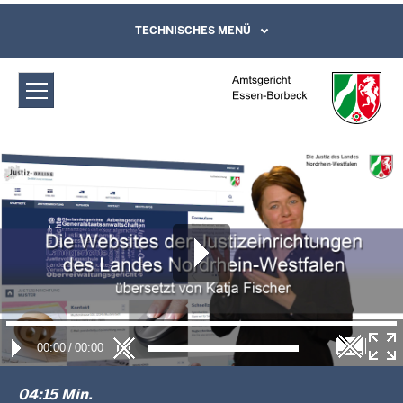
Direkt zum Inhalt
Amtsgericht Essen-Borbeck:
TECHNISCHES MENÜ
Leichte Sprache, Gebärdensprachenvideo
und Kontaktformular
Gebärdensprache
00:00
/
00:00
04:15 Min.